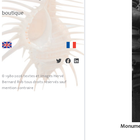
boutique
© 1980-2026 textes et images Hervé
Bernard Rvb tous droits réservés sauf
mention contraire
Monumen