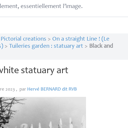
lement, essentiellement l’image.
>
Pictorial creations
>
On a straight Line ! (Le
s)
>
Tuileries garden : statuary art
>
Black and
white statuary art
re 2023
,
par
Hervé
BERNARD
dit
RVB