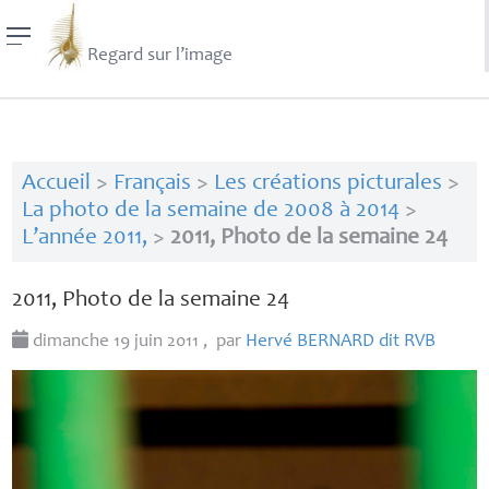
Regard sur l’image
Accueil
>
Français
>
Les créations picturales
>
La photo de la semaine de 2008 à 2014
>
L’année 2011,
>
2011, Photo de la semaine 24
2011, Photo de la semaine 24
dimanche 19 juin 2011
,
par
Hervé
BERNARD
dit
RVB