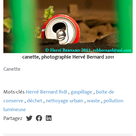
canette, photographie Hervé Bernard 2011
Canette
Mots-clés
Hervé Bernard RvB
,
gaspillage
,
boite de
conserve
,
déchet
,
nettoyage urbain
,
waste
,
pollution
lumineuse
Partagez