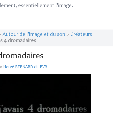
lement, essentiellement l’image.
>
Autour de l’image et du son
>
Créateurs
ais 4 dromadaires
4 dromadaires
ar
Hervé
BERNARD
dit
RVB