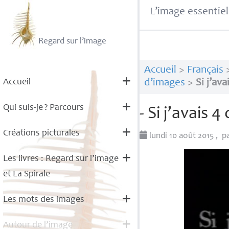
L’image essentiel
Regard sur l’image
Accueil
>
Français
Accueil
d’images
>
Si j’av
Qui suis-je
? Parcours
- Si j’avais 
Créations picturales
lundi 10 août 2015
,
p
Les livres : Regard sur l’image
et La Spirale
Les mots des images
Autour de l’image