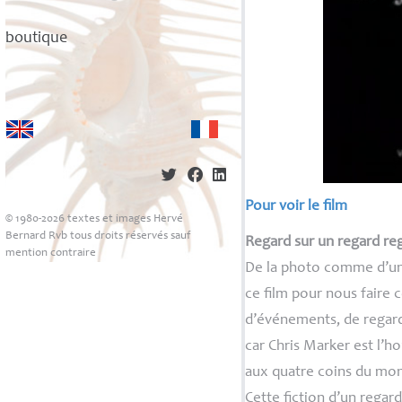
boutique
Pour voir le film
© 1980-2026 textes et images Hervé
Bernard Rvb tous droits réservés sauf
Regard sur un regard re
mention contraire
De la photo comme d’une
ce film pour nous faire 
d’événements, de regards
car Chris Marker est l’h
aux quatre coins du mon
Cette fiction d’un regar