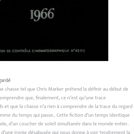
gardé
 chasse tel que Chris Marker prétend la définir au début de
comprendre que, finalement, ce n’est qu’une trace
 et que la chasse n’a rien à comprendre de la trace du regard
omme du temps qui passe.. Cette fiction d’un temps identique
de, d’un coucher de soleil simultanée dans le monde entier.
d d’une ironie désabusée qui nous donne à voir tendrement la