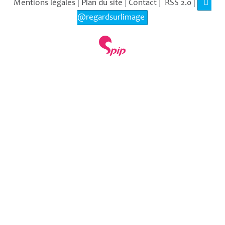
Mentions légales
|
Plan du site
|
Contact
|
RSS 2.0
|
@regardsurlimage