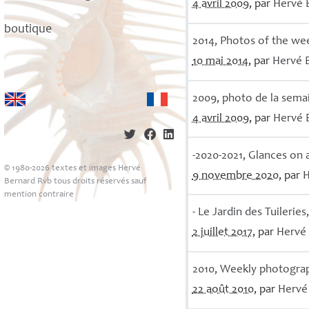
4 avril 2009
, par
Hervé
boutique
2014, Photos of the we
10 mai 2014
, par
Hervé
2009, photo de la sema
4 avril 2009
, par
Hervé
-2020-2021, Glances on 
© 1980-2026 textes et images Hervé
9 novembre 2020
, par
Bernard Rvb tous droits réservés sauf
mention contraire
- Le Jardin des Tuileries
2 juillet 2017
, par
Hervé
2010, Weekly photogra
22 août 2010
, par
Herv