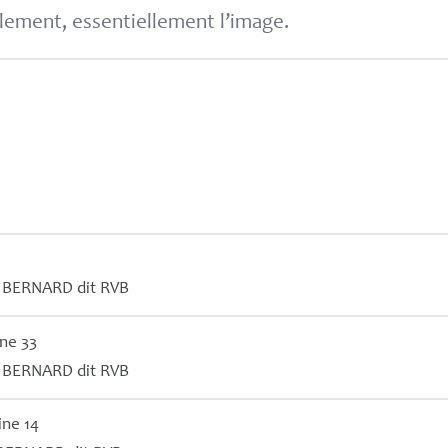
lement, essentiellement l’image.
é
BERNARD
dit
RVB
ine 33
é
BERNARD
dit
RVB
ine 14