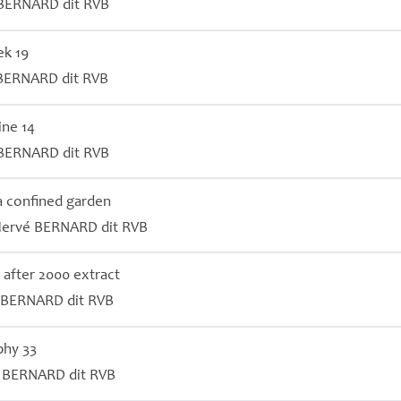
BERNARD
dit
RVB
ek 19
BERNARD
dit
RVB
ine 14
BERNARD
dit
RVB
a confined garden
Hervé
BERNARD
dit
RVB
, after 2000 extract
BERNARD
dit
RVB
phy 33
é
BERNARD
dit
RVB