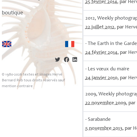
25 février 2014
, par
Her
boutique
2012, Weekly photogra
22 juillet 2012
, par
Herv
- The Earth in the Gard
24 février 2014
, par
Her
- Les vœux du maire
© 1980-2026 textes et images Hervé
24 janvier 2010
, par
Her
Bernard Rvb tous droits réservés sauf
mention contraire
2009, Weekly photogra
22 novembre 2009
, par
- Sarabande
5 novembre 2013
, par
H