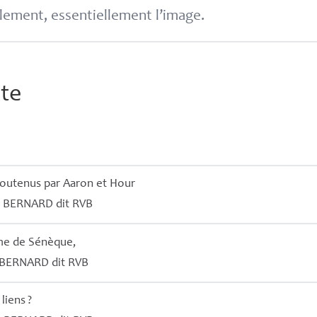
lement, essentiellement l’image.
xte
 soutenus par Aaron et Hour
é
BERNARD
dit
RVB
ume de Sénèque,
BERNARD
dit
RVB
 liens
?