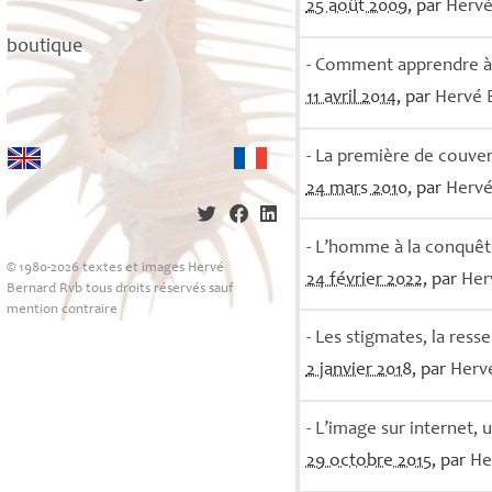
25 août 2009
, par
Herv
boutique
- Comment apprendre à 
11 avril 2014
, par
Hervé
- La première de couve
24 mars 2010
, par
Herv
- L’homme à la conquête 
© 1980-2026 textes et images Hervé
24 février 2022
, par
Her
Bernard Rvb tous droits réservés sauf
mention contraire
- Les stigmates, la res
2 janvier 2018
, par
Herv
- L’image sur internet, 
29 octobre 2015
, par
He