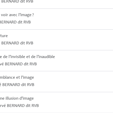
é
BERNARD
dit
RVB
voir avec l’image
?
BERNARD
dit
RVB
rture
é
BERNARD
dit
RVB
de l’invisible et de l’inaudible
vé
BERNARD
dit
RVB
semblance et l’image
é
BERNARD
dit
RVB
une illusion d’image
rvé
BERNARD
dit
RVB