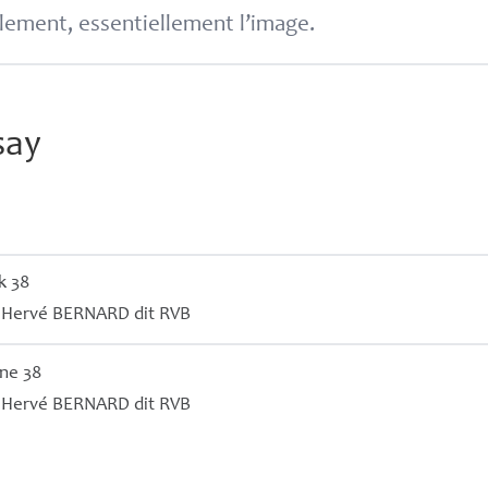
lement, essentiellement l’image.
say
k 38
r
Hervé
BERNARD
dit
RVB
ine 38
r
Hervé
BERNARD
dit
RVB