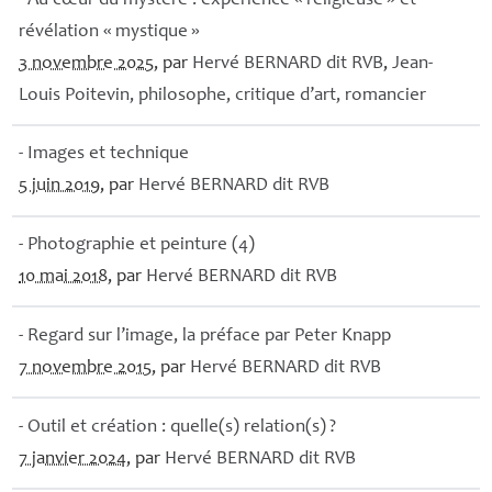
- Au cœur du mystère : expérience «
religieuse
» et
révélation «
mystique
»
3 novembre 2025
, par
Hervé
BERNARD
dit
RVB
,
Jean-
Louis Poitevin, philosophe, critique d’art, romancier
- Images et technique
5 juin 2019
, par
Hervé
BERNARD
dit
RVB
- Photographie et peinture (4)
10 mai 2018
, par
Hervé
BERNARD
dit
RVB
- Regard sur l’image, la préface par Peter Knapp
7 novembre 2015
, par
Hervé
BERNARD
dit
RVB
- Outil et création : quelle(s) relation(s)
?
7 janvier 2024
, par
Hervé
BERNARD
dit
RVB