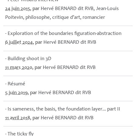
- Peter Witkins interview
24 juin 2015
, par
Hervé
BERNARD
dit
RVB
,
Jean-Louis
Poitevin, philosophe, critique d’art, romancier
- Exploration of the boundaries figuration-abstraction
6 juillet 2024
, par
Hervé
BERNARD
dit
RVB
- Building shoot in 3D
11 mars 2020
, par
Hervé
BERNARD
dit
RVB
- Résumé
5 juin 2019
, par
Hervé
BERNARD
dit
RVB
- Is sameness, the basis, the foundation layer... part
II
11 avril 2018
, par
Hervé
BERNARD
dit
RVB
- The ticky fly