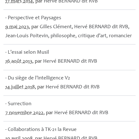
17 mars 2014
, par
Hervé
BERNARD
dit
RVB
- Perspective et Paysages
9 mai 2023
, par
Gilles Clément
,
Hervé
BERNARD
dit
RVB
,
Jean-Louis Poitevin, philosophe, critique d’art, romancier
- L’essai selon Musil
16 août 2013
, par
Hervé
BERNARD
dit
RVB
- Du siège de l’intelligence V2
14 juillet 2018
, par
Hervé
BERNARD
dit
RVB
- Surrection
7 novembre 2022
, par
Hervé
BERNARD
dit
RVB
- Collaborations à
TK
-21 la Revue
10 avril 2008
, par
Hervé
BERNARD
dit
RVB