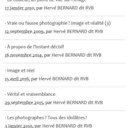
- La couleur, un point de vue sur l’image
17 janvier 2010
, par
Hervé
BERNARD
dit
RVB
- Vraie ou fausse photographie
? Image et réalité (3)
12 septembre 2009
, par
Hervé
BERNARD
dit
RVB
- À propos de l’instant décisif
16 novembre 2014
, par
Hervé
BERNARD
dit
RVB
- Image et réel
15 avril 2016
, par
Hervé
BERNARD
dit
RVB
- Vérité et vraisemblance
29 septembre 2015
, par
Hervé
BERNARD
dit
RVB
- Les photographes
? Tous des idolâtres
!
3 janvier 2010
, par
Hervé
BERNARD
dit
RVB