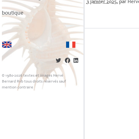
3 janvier 2025
, par
Her
boutique
© 1980-2026 textes et images Hervé
Bernard Rvb tous droits réservés sauf
mention contraire