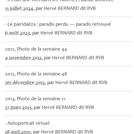
- Il était une fois dans les Tuileries , bande annonce
11 juillet 2024
, par
Hervé
BERNARD
dit
RVB
- Le pairidaëza : paradis perdu — paradis retrouvé
6 août 2023
, par
Hervé
BERNARD
dit
RVB
2012, Photo de la semaine 44
4 novembre 2012
, par
Hervé
BERNARD
dit
RVB
2012, Photo de la semaine 48
1er décembre 2012
, par
Hervé
BERNARD
dit
RVB
2013, Photo de la semaine 11
17 mars 2013
, par
Hervé
BERNARD
dit
RVB
- Autoportrait virtuel
18 avril 2010
, par
Hervé
BERNARD
dit
RVB