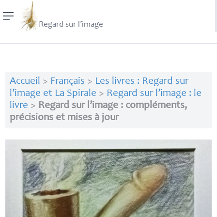
Regard sur l’image
Accueil
>
Français
>
Les livres : Regard sur
l’image et La Spirale
>
Regard sur l’image : le
livre
>
Regard sur l’image : compléments,
précisions et mises à jour