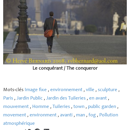
Le conquérant / The conqueror
Mots-clés
Image fixe
,
environnement
,
ville
,
sculpture
,
Paris
,
Jardin Public
,
Jardin des Tuileries
,
en avant
,
mouvement
,
Homme
,
Tuileries
,
town
,
public garden
,
movement
,
environment
,
avanti
,
man
,
fog
,
Pollution
atmosphérique