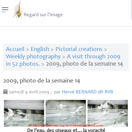
Regard sur l’image
Accueil
>
English
>
Pictorial creations
>
Weekly photography
>
A visit through 2009
in 52 photos.
>
2009, photo de la semaine 14
2009, photo de la semaine 14
samedi 4 avril 2009
,
par
Hervé
BERNARD
dit
RVB
De l’eau, des oiseaux et.... la voracité