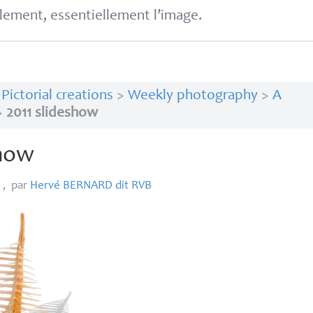
lement, essentiellement l’image.
>
Pictorial creations
>
Weekly photography
>
A
>
2011 slideshow
show
2
,
par
Hervé
BERNARD
dit
RVB