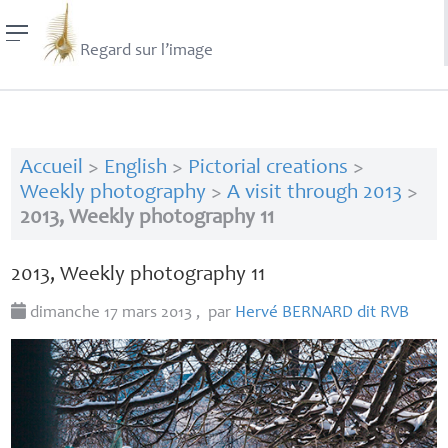
Regard sur l’image
Accueil
>
English
>
Pictorial creations
>
Weekly photography
>
A visit through 2013
>
2013, Weekly photography 11
2013, Weekly photography 11
dimanche 17 mars 2013
,
par
Hervé
BERNARD
dit
RVB