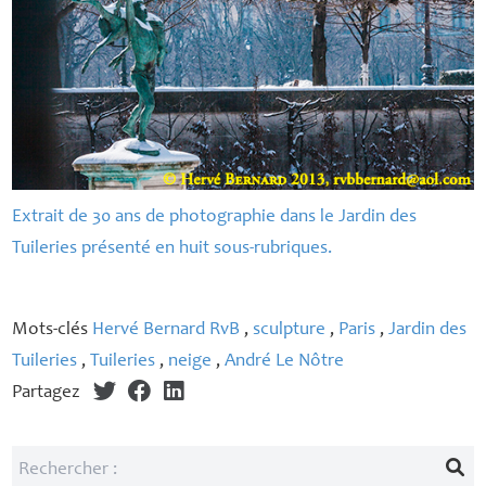
Extrait de 30 ans de photographie dans le Jardin des
Tuileries présenté en huit sous-rubriques.
Mots-clés
Hervé Bernard RvB
,
sculpture
,
Paris
,
Jardin des
Tuileries
,
Tuileries
,
neige
,
André Le Nôtre
Partagez