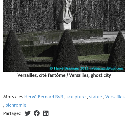
Versailles, cité fantôme / Versailles, ghost city
Mots-clés
Hervé Bernard RvB
,
sculpture
,
statue
,
Versailles
,
bichromie
Partagez