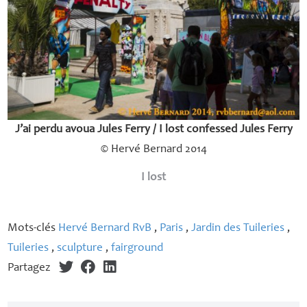
J’ai perdu avoua Jules Ferry / I lost confessed Jules Ferry
© Hervé Bernard 2014
I lost
Mots-clés
Hervé Bernard RvB
,
Paris
,
Jardin des Tuileries
,
Tuileries
,
sculpture
,
fairground
Partagez