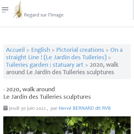
Regard sur l’image
Accueil
>
English
>
Pictorial creations
>
On a
straight Line ! (Le Jardin des Tuileries)
>
Tuileries garden : statuary art
>
2020, walk
around Le Jardin des Tuileries sculptures
- 2020, walk around
Le Jardin des Tuileries sculptures
jeudi 30 juin 2022
,
par
Hervé
BERNARD
dit
RVB