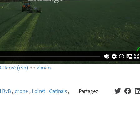
D
Hervé (rvb)
on
Vimeo
.
d RvB
,
drone
,
Loiret
,
Gatinais
,
Partagez