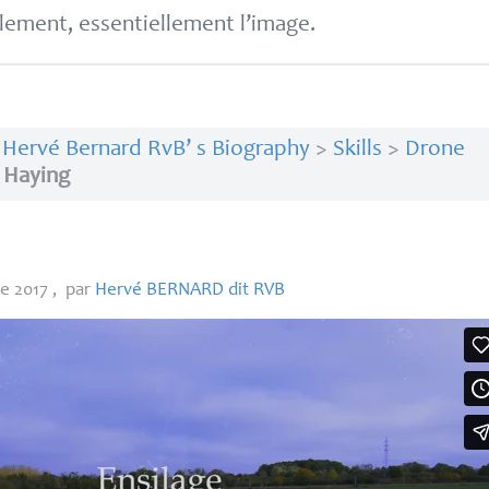
lement, essentiellement l’image.
>
Hervé Bernard RvB’ s Biography
>
Skills
>
Drone
>
Haying
re 2017
,
par
Hervé
BERNARD
dit
RVB