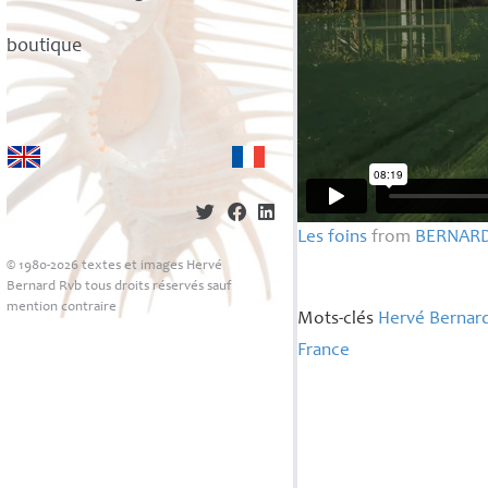
boutique
Les foins
from
BERNAR
© 1980-2026 textes et images Hervé
Bernard Rvb tous droits réservés sauf
mention contraire
Mots-clés
Hervé Bernar
France