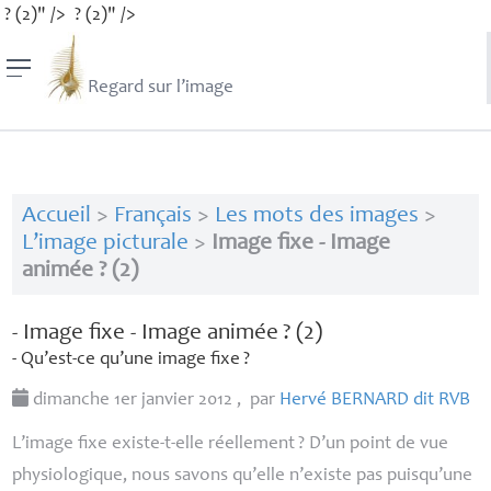
? (2)" />
? (2)" />
Regard sur l’image
Accueil
>
Français
>
Les mots des images
>
L’image picturale
>
Image fixe - Image
animée ? (2)
- Image fixe - Image animée
? (2)
- Qu’est-ce qu’une image fixe
?
dimanche 1er janvier 2012
,
par
Hervé
BERNARD
dit
RVB
L’image fixe existe-t-elle réellement
? D’un point de vue
physiologique, nous savons qu’elle n’existe pas puisqu’une