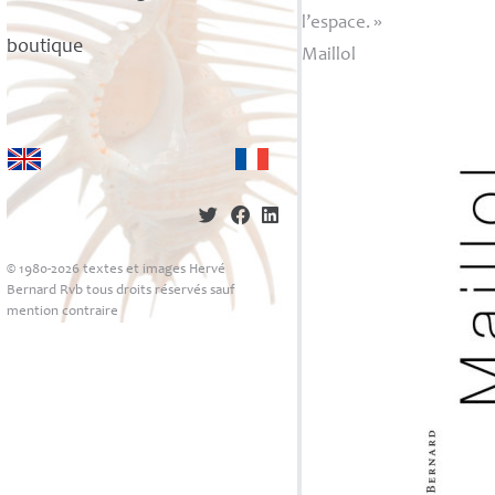
l’espace.
»
boutique
Maillol
© 1980-2026 textes et images Hervé
Bernard Rvb tous droits réservés sauf
mention contraire