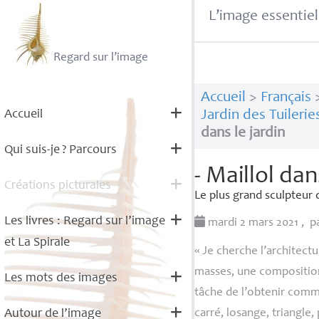
L’image essentiel
Regard sur l’image
Accueil
>
Français
Accueil
Jardin des Tuilerie
dans le jardin
Qui suis-je
? Parcours
- Maillol dan
Créations picturales
Le plus grand sculpteur 
Les livres : Regard sur l’image
mardi 2 mars 2021
,
p
et La Spirale
«
Je cherche l’architectu
masses, une composition 
Les mots des images
tâche de l’obtenir comme
Autour de l’image
carré, losange, triangle