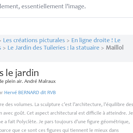
lement, essentiellement l’image.
>
Les créations picturales
>
En ligne droite ! Le
s
>
Le Jardin des Tuileries : la statuaire
>
Maillol
s le jardin
de plein air. André Malraux
ar
Hervé
BERNARD
dit
RVB
re des volumes. La sculpture c’est l’architecture, l’équilibre de
avec goût. Cet aspect architectural est difficile à atteindre. J
 a fait Polyclète. Je pars toujours d’une figure géométrique,
, parce que ce sont ces figures qui tiennent le mieux dans