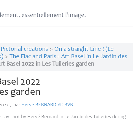
lement, essentiellement l’image.
>
Pictorial creations
>
On a straight Line ! (Le
s)
>
The Fiac and Paris+ Art Basel in Le Jardin des
rt Basel 2022 in Les Tuileries garden
 Basel 2022
ries garden
 2022
,
par
Hervé
BERNARD
dit
RVB
say shot by Hervé Bernard in Le Jardin des Tuileries during