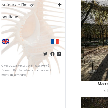
Autour de l’image
boutique
© 1980-2026 textes et images Hervé
Bernard Rvb tous droits réservés sauf
mention contraire
Macro
© 