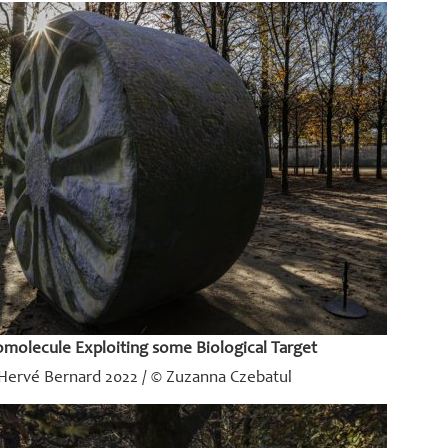
molecule Exploiting some Biological Target
Hervé Bernard 2022 / © Zuzanna Czebatul