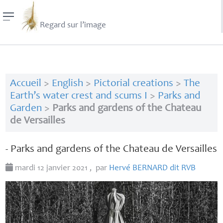
Regard sur l’image
Accueil
>
English
>
Pictorial creations
>
The
Earth’s water crest and scums I
>
Parks and
Garden
>
Parks and gardens of the Chateau
de Versailles
- Parks and gardens of the Chateau de Versailles
mardi 12 janvier 2021
,
par
Hervé
BERNARD
dit
RVB