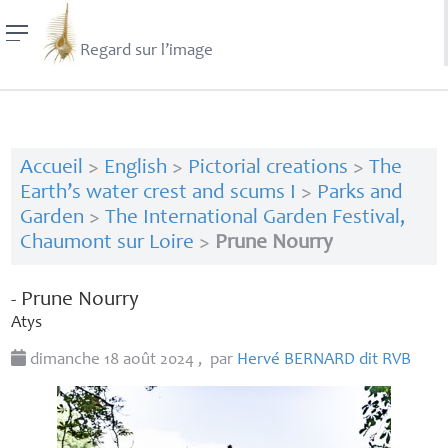
Regard sur l’image
Accueil
>
English
>
Pictorial creations
>
The
Earth’s water crest and scums I
>
Parks and
Garden
>
The International Garden Festival,
Chaumont sur Loire
>
Prune Nourry
- Prune Nourry
Atys
dimanche 18 août 2024
,
par
Hervé
BERNARD
dit
RVB