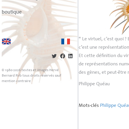
boutique
" Le virtuel, c’est quoi
? 
c’est une représentation
Et cette définition du vi
de représentations numér
© 1980-2026 textes et images Hervé
des gènes, et peut-être 
Bernard Rvb tous droits réservés sauf
mention contraire
Philippe Quéau
Mots-clés
Philippe Quéa