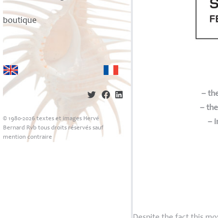
boutique
–
th
–
the
© 1980-2026 textes et images Hervé
–
i
Bernard Rvb tous droits réservés sauf
mention contraire
Despite the fact this mo