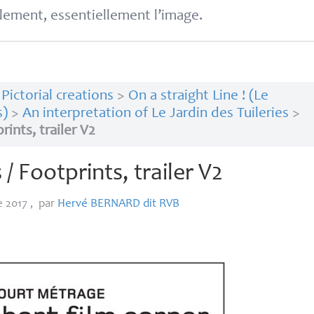
lement, essentiellement l’image.
>
Pictorial creations
>
On a straight Line ! (Le
s)
>
An interpretation of Le Jardin des Tuileries
>
ints, trailer V2
/ Footprints, trailer V2
e 2017
,
par
Hervé
BERNARD
dit
RVB