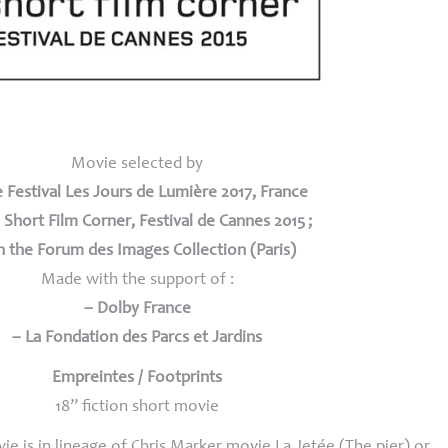
Movie selected by
e Festival Les Jours de Lumière 2017, France
 Short Film Corner, Festival de Cannes 2015
;
n the Forum des Images Collection (Paris)
Made with the support of :
–
Dolby France
–
La Fondation des Parcs et Jardins
Empreintes / Footprints
18’’ fiction short movie
vie is in lineage of Chris Marker movie
La Jetée
(The pier) or