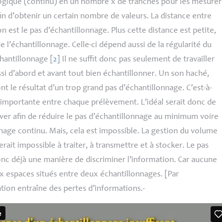
ogique (continu) en un nombre x de tranches pour les mesurer
afin d’obtenir un certain nombre de valeurs. La distance entre
n est le pas d’échantillonnage. Plus cette distance est petite,
de l’échantillonnage. Celle-ci dépend aussi de la régularité du
chantillonnage
[
2
]
Il ne suffit donc pas seulement de travailler
ssi d’abord et avant tout bien échantillonner. Un son haché,
nt le résultat d’un trop grand pas d’échantillonnage. C’est-à-
 importante entre chaque prélèvement. L’idéal serait donc de
ever afin de réduire le pas d’échantillonnage au minimum voire
nage continu. Mais, cela est impossible. La gestion du volume
ait impossible à traiter, à transmettre et à stocker. Le pas
onc déjà une manière de discriminer l’information. Car aucune
x espaces situés entre deux échantillonnages. [Par
tion entraîne des pertes d’informations.-