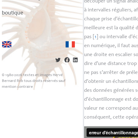
découper un signal anal
à intervalles réguliers, 
boutique
chaque prise d’échantillo
meilleure est la qualité 
pas
[
1
]
ou intervalle d’é
en numérique, il faut au
une droite en escalier so
dire d’une distance trop
ne pas s’arrêter de prél
© 1980-2026 textes et images Hervé
Bernard Rvb tous droits réservés sauf
d’obtenir un échantillon
mention contraire
des données générées ser
d’échantillonnage est d
valeur ne correspond au
conséquent, cette opéra