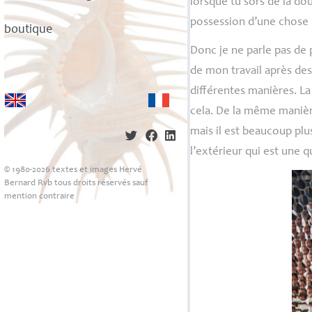
lorsque tu sors de la dou
possession d’une chose 
boutique
Donc je ne parle pas de 
de mon travail après des
différentes manières. La
cela. De la même maniè
mais il est beaucoup plus
l’extérieur qui est une 
© 1980-2026 textes et images Hervé
Bernard Rvb tous droits réservés sauf
mention contraire