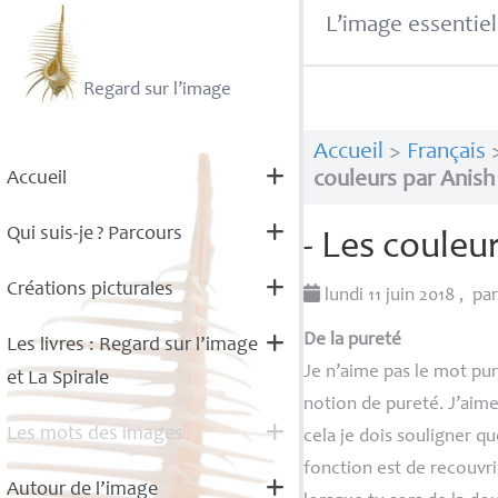
L’image essentiel
Regard sur l’image
Accueil
>
Français
Accueil
couleurs par Anis
Qui suis-je
? Parcours
- Les couleu
Créations picturales
lundi 11 juin 2018
,
pa
De la pureté
Les livres : Regard sur l’image
Je n’aime pas le mot pure
et La Spirale
notion de pureté. J’aime
Les mots des images
cela je dois souligner q
fonction est de recouvrir
Autour de l’image