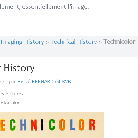
lement, essentiellement l’image.
>
Imaging History
>
Technical History
>
Technicolor
r History
017
,
par
Hervé
BERNARD
dit
RVB
ors pictures
color film