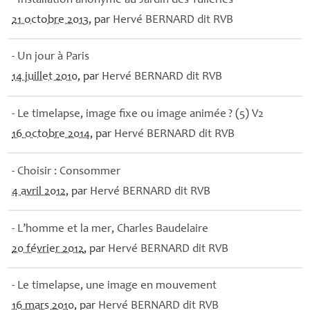
- Installation anonyme au Jardin des Tuileries
21 octobre 2013
, par
Hervé
BERNARD
dit
RVB
- Un jour à Paris
14 juillet 2010
, par
Hervé
BERNARD
dit
RVB
- Le timelapse, image fixe ou image animée
? (5) V2
16 octobre 2014
, par
Hervé
BERNARD
dit
RVB
- Choisir : Consommer
4 avril 2012
, par
Hervé
BERNARD
dit
RVB
- L’homme et la mer, Charles Baudelaire
20 février 2012
, par
Hervé
BERNARD
dit
RVB
- Le timelapse, une image en mouvement
16 mars 2010
, par
Hervé
BERNARD
dit
RVB