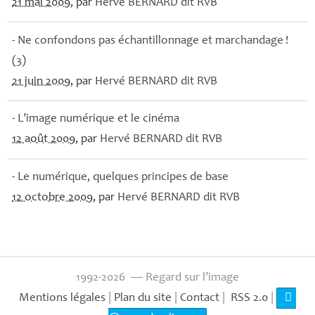
21 mai 2009
, par
Hervé
BERNARD
dit
RVB
- Ne confondons pas échantillonnage et marchandage
!
(3)
21 juin 2009
, par
Hervé
BERNARD
dit
RVB
- L’image numérique et le cinéma
12 août 2009
, par
Hervé
BERNARD
dit
RVB
- Le numérique, quelques principes de base
12 octobre 2009
, par
Hervé
BERNARD
dit
RVB
1992-2026 — Regard sur l’image
Mentions légales
|
Plan du site
|
Contact
|
RSS 2.0
|