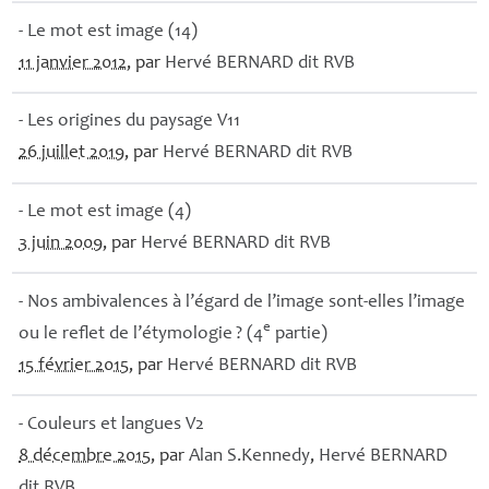
- Le mot est image (14)
11 janvier 2012
, par
Hervé
BERNARD
dit
RVB
- Les origines du paysage V11
26 juillet 2019
, par
Hervé
BERNARD
dit
RVB
- Le mot est image (4)
3 juin 2009
, par
Hervé
BERNARD
dit
RVB
- Nos ambivalences à l’égard de l’image sont-elles l’image
e
ou le reflet de l’étymologie
? (4
partie)
15 février 2015
, par
Hervé
BERNARD
dit
RVB
- Couleurs et langues V2
8 décembre 2015
, par
Alan S.Kennedy
,
Hervé
BERNARD
dit
RVB