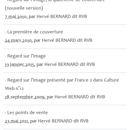
- Regard sur l’image, la quatrième de couverture
(nouvelle version)
7 mai 2010
, par
Hervé
BERNARD
dit
RVB
- La première de couverture
24 mars 2010
, par
Hervé
BERNARD
dit
RVB
- Regard sur l’image
13 janvier 2015
, par
Hervé
BERNARD
dit
RVB
- Regard sur l’image présenté par France 2 dans Culture
Web n°12
18 septembre 2009
, par
Hervé
BERNARD
dit
RVB
- Les points de vente
23 mai 2011
, par
Hervé
BERNARD
dit
RVB