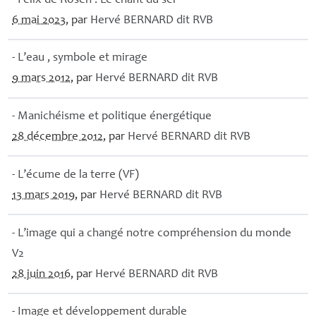
- Félix de Rosen : Le chant du sel
6 mai 2023
, par
Hervé
BERNARD
dit
RVB
- L’eau , symbole et mirage
9 mars 2012
, par
Hervé
BERNARD
dit
RVB
- Manichéisme et politique énergétique
28 décembre 2012
, par
Hervé
BERNARD
dit
RVB
- L’écume de la terre (
VF
)
13 mars 2019
, par
Hervé
BERNARD
dit
RVB
- L’image qui a changé notre compréhension du monde
V2
28 juin 2016
, par
Hervé
BERNARD
dit
RVB
- Image et développement durable