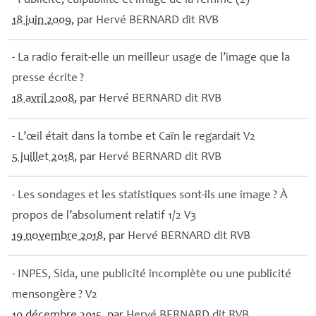
- Publicité, culpabilité et image de la femme (2)
18 juin 2009
, par
Hervé
BERNARD
dit
RVB
- La radio ferait-elle un meilleur usage de l’image que la
presse écrite
?
18 avril 2008
, par
Hervé
BERNARD
dit
RVB
- L’œil était dans la tombe et Caïn le regardait V2
5 juillet 2018
, par
Hervé
BERNARD
dit
RVB
- Les sondages et les statistiques sont-ils une image
? À
propos de l’absolument relatif 1/2 V3
19 novembre 2018
, par
Hervé
BERNARD
dit
RVB
-
INPES
, Sida, une publicité incomplète ou une publicité
mensongère
? V2
10 décembre 2015
, par
Hervé
BERNARD
dit
RVB