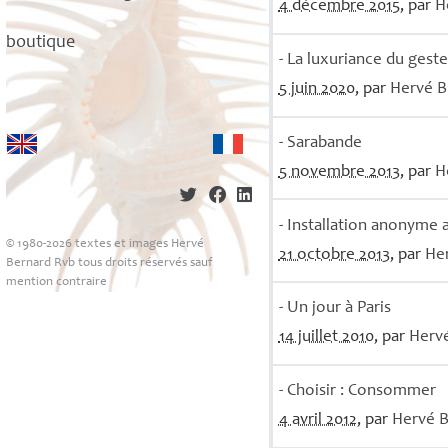
4 décembre 2015
, par
H
boutique
- La luxuriance du geste
5 juin 2020
, par
Hervé
B
- Sarabande
5 novembre 2013
, par
H
- Installation anonyme a
© 1980-2026 textes et images Hervé
21 octobre 2013
, par
He
Bernard Rvb tous droits réservés sauf
mention contraire
- Un jour à Paris
14 juillet 2010
, par
Herv
- Choisir : Consommer
4 avril 2012
, par
Hervé