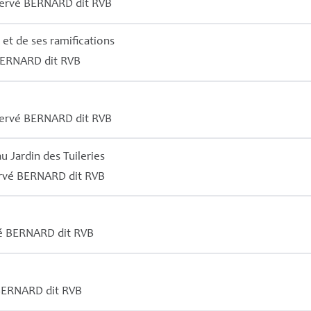
ervé
BERNARD
dit
RVB
 et de ses ramifications
ERNARD
dit
RVB
ervé
BERNARD
dit
RVB
u Jardin des Tuileries
rvé
BERNARD
dit
RVB
é
BERNARD
dit
RVB
BERNARD
dit
RVB