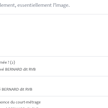
lement, essentiellement l’image.
imée
? (2)
rvé
BERNARD
dit
RVB
é
BERNARD
dit
RVB
nonce du court-métrage