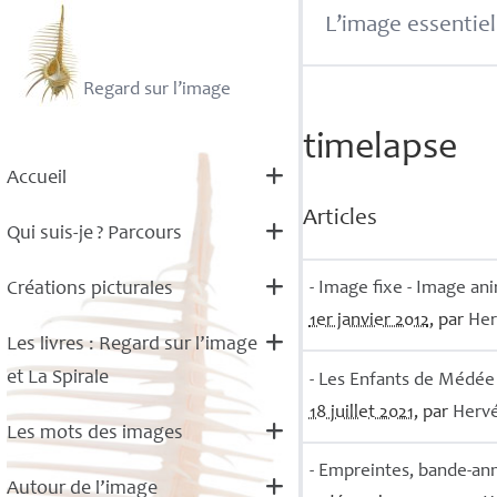
L’image essentiel
Regard sur l’image
timelapse
Accueil
Articles
Qui suis-je
? Parcours
- Image fixe - Image an
Créations picturales
1er janvier 2012
, par
He
Les livres : Regard sur l’image
et La Spirale
- Les Enfants de Médée
18 juillet 2021
, par
Herv
Les mots des images
- Empreintes, bande-an
Autour de l’image