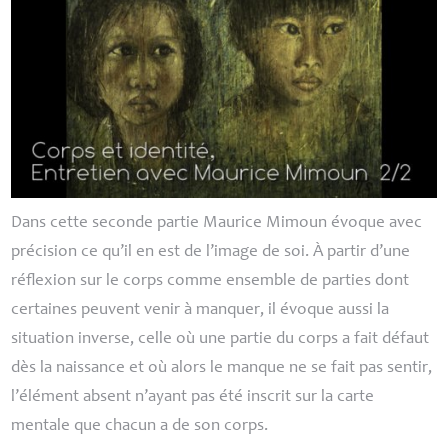
Dans cette seconde partie Maurice Mimoun évoque avec
précision ce qu’il en est de l’image de soi. À partir d’une
réflexion sur le corps comme ensemble de parties dont
certaines peuvent venir à manquer, il évoque aussi la
situation inverse, celle où une partie du corps a fait défaut
dès la naissance et où alors le manque ne se fait pas sentir,
l’élément absent n’ayant pas été inscrit sur la carte
mentale que chacun a de son corps.