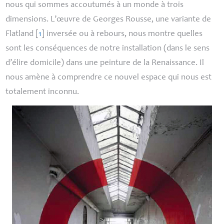
nous qui sommes accoutumés à un monde à trois
dimensions. L’œuvre de Georges Rousse, une variante de
Flatland
[
1
]
inversée ou à rebours, nous montre quelles
sont les conséquences de notre installation (dans le sens
d’élire domicile) dans une peinture de la Renaissance. Il
nous amène à comprendre ce nouvel espace qui nous est
totalement inconnu.