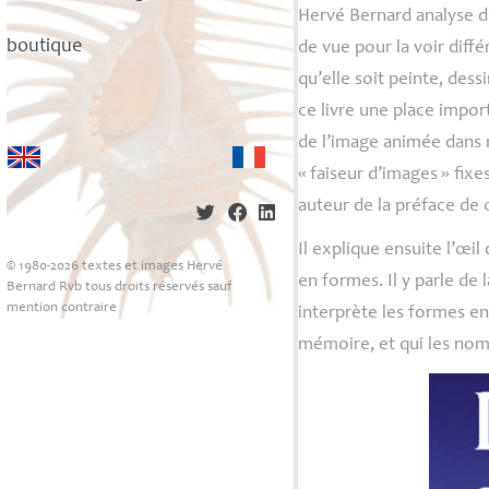
Hervé Bernard analyse d’
boutique
de vue pour la voir diff
qu’elle soit peinte, des
ce livre une place import
de l’image animée dans n
«
faiseur d’images
» fix
auteur de la préface de 
Il explique ensuite l’œil
© 1980-2026 textes et images Hervé
en formes. Il y parle de l
Bernard Rvb tous droits réservés sauf
mention contraire
interprète les formes en 
mémoire, et qui les no