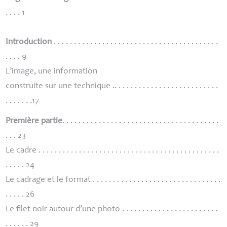
. . . . 1
Introduction
. . . . . . . . . . . . . . . . . . . . . . . . . . . . . . . . . . . . . . . . .
. . . . 9
L’image, une information
construite sur une technique .. . . . . . . . . . . . . . . . . . . . . . . . . .
. . . . . . .17
Première partie
. . . . . . . . . . . . . . . . . . . . . . . . . . . . . . . . . . . . . . .
. . . 23
Le cadre . . . . . . . . . . . . . . . . . . . . . . . . . . . . . . . . . . . . . . . . . . . . .
. . . . . 24
Le cadrage et le format . . . . . . . . . . . . . . . . . . . . . . . . . . . . . . . .
. . . . . 26
Le filet noir autour d’une photo . . . . . . . . . . . . . . . . . . . . . . . .
. . . . . . 29