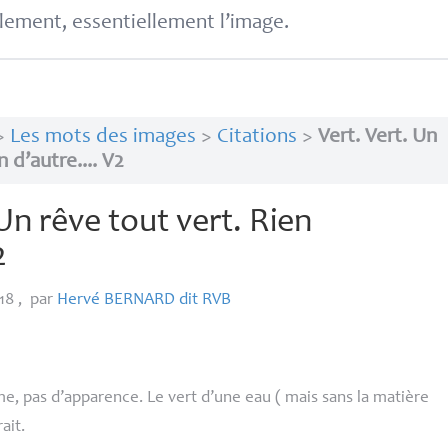
lement, essentiellement l’image.
>
Les mots des images
>
Citations
>
Vert. Vert. Un
 d’autre.... V2
 Un rêve tout vert. Rien
2
018
,
par
Hervé
BERNARD
dit
RVB
me, pas d’apparence. Le vert d’une eau ( mais sans la matière
ait.