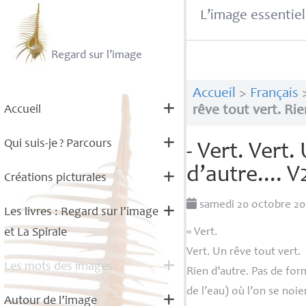
L’image essentiel
Regard sur l’image
Accueil
>
Français
Accueil
rêve tout vert. Rien
Qui suis-je
? Parcours
- Vert. Vert.
d’autre.... V
Créations picturales
samedi 20 octobre 2
Les livres : Regard sur l’image
et La Spirale
«
Vert.
Vert. Un rêve tout vert.
Les mots des images
Rien d’autre. Pas de for
de l’eau) où l’on se noier
Autour de l’image