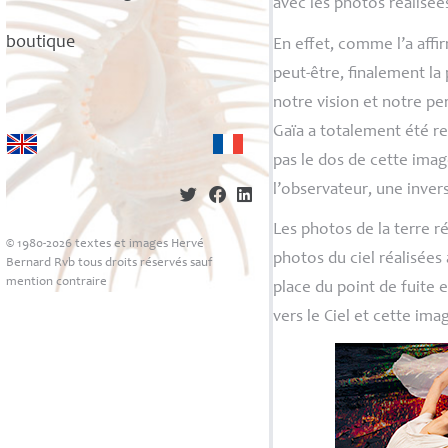
avec les photos réalisée
boutique
En effet, comme l’a affir
peut-être, finalement la
notre vision et notre pe
Gaïa a totalement été re
pas le dos de cette ima
l’observateur, une inver
Les photos de la terre ré
© 1980-2026 textes et images Hervé
photos du ciel réalisées 
Bernard Rvb tous droits réservés sauf
mention contraire
place du point de fuite e
vers le Ciel et cette ima