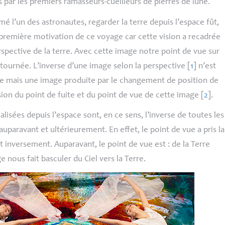
s par les premiers ramasseurs-cueilleurs de pierres de lune.
mé l’un des astronautes, regarder la terre depuis l’espace fût,
 première motivation de ce voyage car cette vision a recadrée
rspective de la terre. Avec cette image notre point de vue sur
tournée. L’inverse d’une image selon la perspective
[
1
]
n’est
ge mais une image produite par le changement de position de
sion du point de fuite et du point de vue de cette image
[
2
]
.
alisées depuis l’espace sont, en ce sens, l’inverse de toutes les
auparavant et ultérieurement. En effet, le point de vue a pris la
t inversement. Auparavant, le point de vue est : de la Terre
ge nous fait basculer du Ciel vers la Terre.