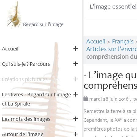
L’image essentiel
Regard sur l’image
Accueil
>
Français
Accueil
Articles sur l’env
compréhension d
Qui suis-je
? Parcours
- L’image qu
Créations picturales
compréhens
Les livres : Regard sur l’image
mardi 28 juin 2016
,
p
et La Spirale
Remettre la terre à sa p
Les mots des images
e
Cependant, le
XX
a conn
premières photos de la t
Autour de l’image