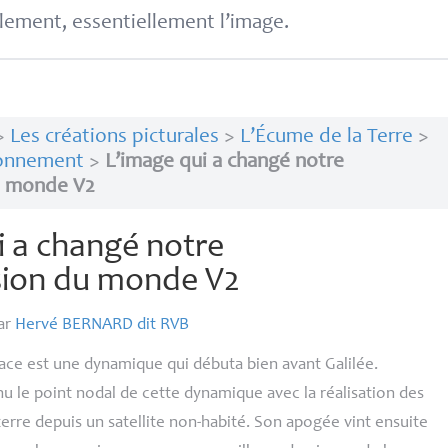
lement, essentiellement l’image.
>
Les créations picturales
>
L’Écume de la Terre
>
ironnement
>
L’image qui a changé notre
u monde V2
i a changé notre
ion du monde V2
ar
Hervé
BERNARD
dit
RVB
lace est une dynamique qui débuta bien avant Galilée.
u le point nodal de cette dynamique avec la réalisation des
erre depuis un satellite non-habité. Son apogée vint ensuite