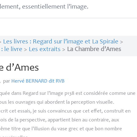
lement, essentiellement l’image.
>
Les livres : Regard sur l’image et La Spirale
>
 le livre
>
Les extraits
>
La Chambre d’Ames
e d’Ames
,
par
Hervé
BERNARD
dit
RVB
quée dans
Regard sur l’image
p138 est considérée comme une
tous les ouvrages qui abordent la perception visuelle.
rit cet essais, je suis convaincus que cet effet, construit en
 lois de la perspective, appartient bien au contraire, aux
 même titre que l’illusion du vase grec et que bon nombre