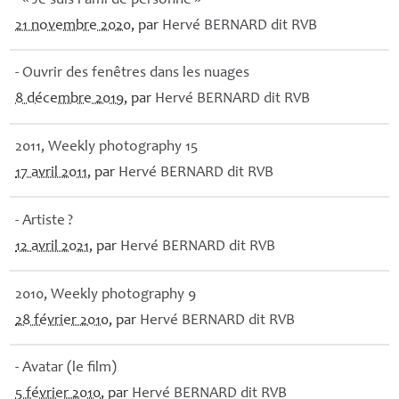
- «
Je suis l’ami de personne
»
21 novembre 2020
, par
Hervé
BERNARD
dit
RVB
- Ouvrir des fenêtres dans les nuages
8 décembre 2019
, par
Hervé
BERNARD
dit
RVB
2011, Weekly photography 15
17 avril 2011
, par
Hervé
BERNARD
dit
RVB
- Artiste
?
12 avril 2021
, par
Hervé
BERNARD
dit
RVB
2010, Weekly photography 9
28 février 2010
, par
Hervé
BERNARD
dit
RVB
- Avatar (le film)
5 février 2010
, par
Hervé
BERNARD
dit
RVB