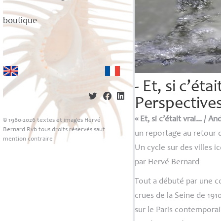
boutique
- Et, si c’éta
Perspectives
«
Et, si c’était vrai... / An
© 1980-2026 textes et images Hervé
Bernard Rvb tous droits réservés sauf
un reportage au retour d
mention contraire
Un cycle sur des villes 
par Hervé Bernard
Tout a débuté par une c
crues de la Seine de 1
sur le Paris contemporain