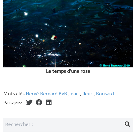
Le temps d’une rose
Mots-clés
Hervé Bernard RvB
,
eau
,
fleur
,
Ronsard
Partagez